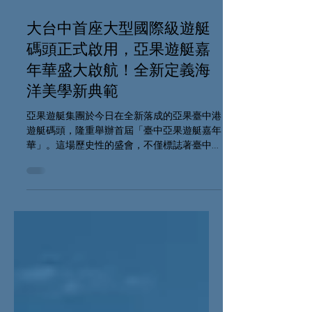
2025年8月29日
讀畢需時 6 分鐘
大台中首座大型國際級遊艇
碼頭正式啟用，亞果遊艇嘉
年華盛大啟航！全新定義海
洋美學新典範
亞果遊艇集團於今日在全新落成的亞果臺中港
遊艇碼頭，隆重舉辦首屆「臺中亞果遊艇嘉年
華」。這場歷史性的盛會，不僅標誌著臺中唯
一、也是中台灣首座大型國際級遊艇碼頭的正
式啟用，更是一場集結超過 40 家全球頂級品
牌、深度融合專業展示與全民同樂的海洋盛
典。在亞果集團董事長侯佑霖的親自擘劃下，
本次嘉年華不僅是一場慶祝，更是對中台灣海
洋休憩產業未來二十年發展的決心與藍圖，為
中部海洋經濟寫下全新序章！