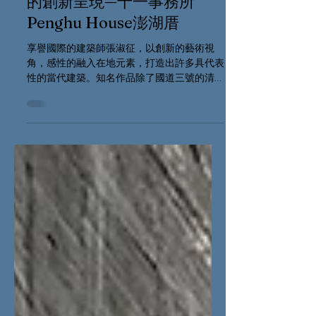
2025年5月1日
讀畢需時 3 分鐘
當代建築設計遇上傳統古厝
的創新呈現—十一事務所
Penghu House澎湖厝
享譽國際的建築師張淑征，以創新的藝術視
角，感性的融入在地元素，打造出許多具代表
性的當代建築。知名作品除了國道三號的清水
休息站，還有澎湖厝、灣臥等建築。