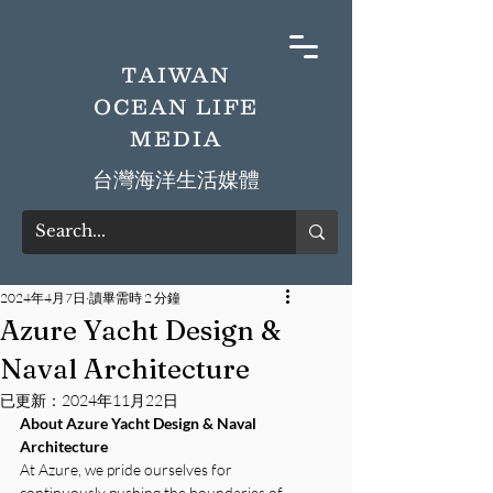
TAIWAN
OCEAN LIFE
MEDIA
​台灣海洋生活媒體
2024年4月7日
讀畢需時 2 分鐘
Azure Yacht Design &
Naval Architecture
已更新：
2024年11月22日
About Azure Yacht Design & Naval 
Architecture
At Azure, we pride ourselves for 
continuously pushing the boundaries of 