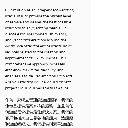
Our mission as an independent yachting 
specialist is to provide the highest level 
of service and deliver the best possible 
solutions to any yachting need. Our 
clientele includes owners, shipyards, 
and yacht brokers from around the 
world. We offer the entire spectrum of 
services related to the creation and 
improvement of luxury  yachts. This 
comprehensive approach increases 
efficiency, maximizes flexibility, and 
enables us to deliver ambitious projects. 
Are you starting you new build or refit 
project? Your journey starts at Azure.
作為一家獨立營運的遊艇團隊，我們的
使命是提供最高水準的服務，並且為任
何遊艇需求提供最佳解決方案。我們的
客戶包括來自世界各地的船東、造船廠
和遊艇經紀人。我們提供與豪華遊艇的