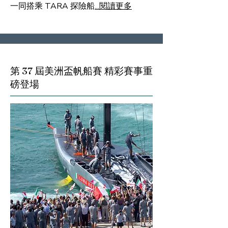
一同搭乘 TARA 探險船
...閱讀更多
第 37 屆美洲盃帆船賽 精彩賽事重
磅登場