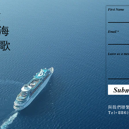
First Name
N
大海
Email
歌
Leave us a mes
Subm
與我們聯
Tel+886