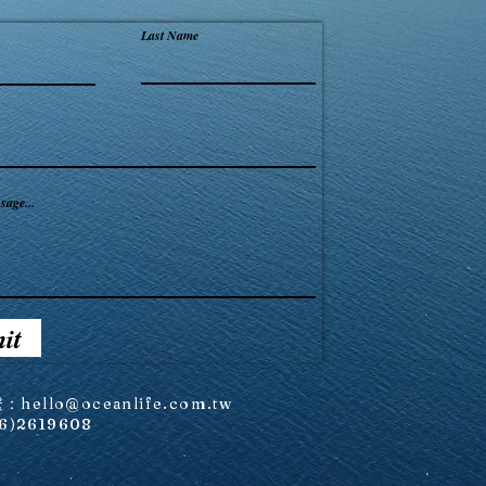
Last Name
sage...
it
繫：
hello@oceanlife.com.tw
(6)2619608