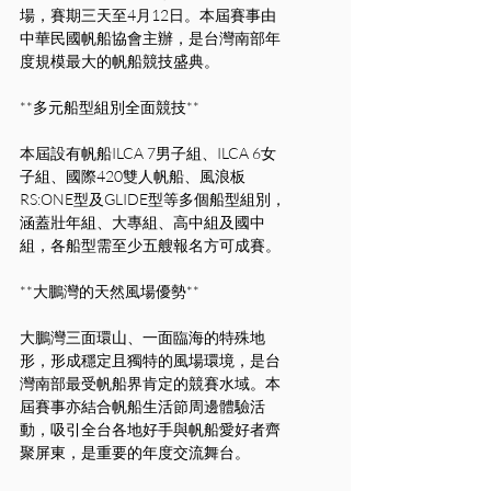
場，賽期三天至4月12日。本屆賽事由
中華民國帆船協會主辦，是台灣南部年
度規模最大的帆船競技盛典。
**多元船型組別全面競技**
本屆設有帆船ILCA 7男子組、ILCA 6女
子組、國際420雙人帆船、風浪板
RS:ONE型及GLIDE型等多個船型組別，
涵蓋壯年組、大專組、高中組及國中
組，各船型需至少五艘報名方可成賽。
**大鵬灣的天然風場優勢**
大鵬灣三面環山、一面臨海的特殊地
形，形成穩定且獨特的風場環境，是台
灣南部最受帆船界肯定的競賽水域。本
屆賽事亦結合帆船生活節周邊體驗活
動，吸引全台各地好手與帆船愛好者齊
聚屏東，是重要的年度交流舞台。