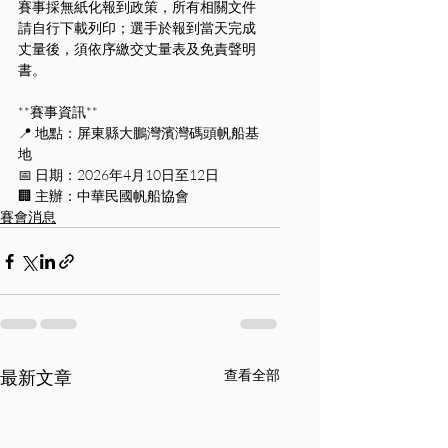
賽事採無紙化報到政策，所有相關文件
請自行下載列印；選手於報到當天完成
丈量後，須依序繳交丈量表及免責聲明
書。
**賽事資訊**
📍 地點：屏東縣大鵬灣濱灣碼頭帆船基
地
📅 日期：2026年4月10日至12日
🏢 主辦：中華民國帆船協會
賽會消息
最新文章
查看全部