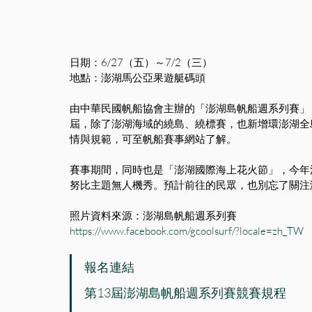
日期：6/27（五）～7/2（三）
地點：澎湖馬公亞果遊艇碼頭
由中華民國帆船協會主辦的「澎湖島帆船週系列賽」
屆，除了澎湖海域的繞島、繞標賽，也新增環澎湖全島
情與規範，可至帆船賽事網站了解。
賽事期間，同時也是「澎湖國際海上花火節」，今年
努比主題無人機秀。預計前往的民眾，也別忘了關注
照片資料來源：澎湖島帆船週系列賽
https://www.facebook.com/gcoolsurf/?locale=zh_TW
報名連結
第13屆澎湖島帆船週系列賽競賽規程