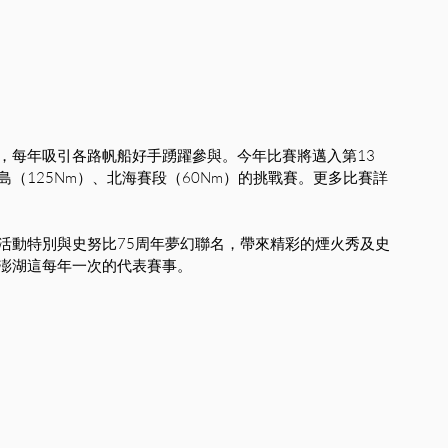
，每年吸引各路帆船好手踴躍參與。今年比賽將邁入第13
（125Nm）、北海賽段（60Nm）的挑戰賽。更多比賽詳
活動特別與史努比75周年夢幻聯名，帶來精彩的煙火秀及史
澎湖這每年一次的代表賽事。