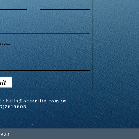
sage...
it
繫：
hello@oceanlife.com.tw
(6)2619608
923