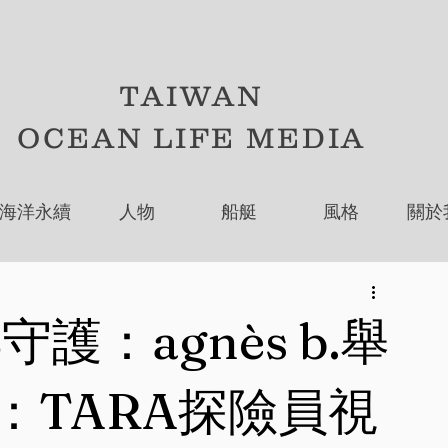
TAIWAN
OCEAN LIFE MEDIA
海洋永續
人物
船艇
風格
關於
護：agnès b.舉
yes：TARA探險員視