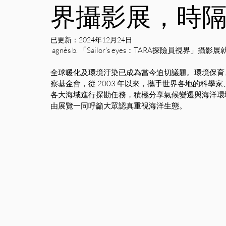
界攝影展，時
已更新：
2024年12月24日
 agnès b. 「Sailor’s eyes：TARA探險員視界」攝
全球暖化及環境汙染已成為當今迫切議題。環境保育、關愛地
察基金會，從 2003 年以來，攜手世界各地的科學家
各大海域進行探勘任務，積極分享氣候變遷與海洋環
由展覽一同呼籲大眾認真重視海洋生態。