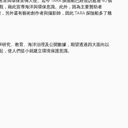
育與環保宣傳大使。迄今 TARA 探險船已經造訪超過 40 個
觀，藉此宣導海洋與環保意識。此外，因為主要贊助者
媒體，另外還有藝術創作者與攝影師，因此 TARA 探險船多了幾
科學研究、教育、海洋治理及公開數據，期望透過四大面向以
起，使人們從小就建立環境保護意識。