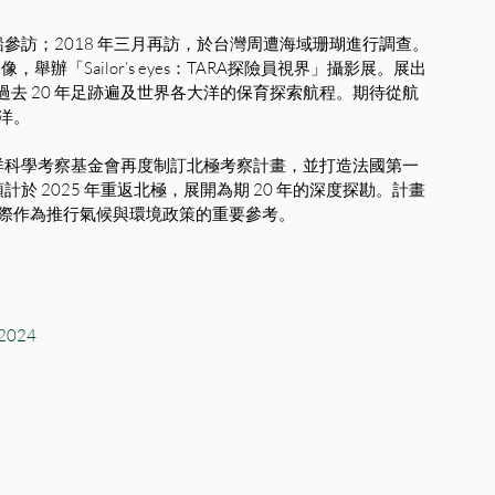
眾登船參訪；2018 年三月再訪，於台灣周遭海域珊瑚進行調查。
，舉辦「Sailor’s eyes：TARA探險員視界」攝影展。展出
了過去 20 年足跡遍及世界各大洋的保育探索航程。期待從航
洋。
A 海洋科學考察基金會再度制訂北極考察計畫，並打造法國第一
於 2025 年重返北極，展開為期 20 年的深度探勘。計畫
際作為推行氣候與環境政策的重要參考。
-2024