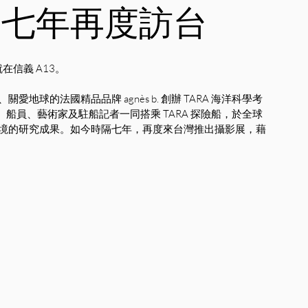
隔七年再度訪台
影展就在信義 A13。
球的法國精品品牌 agnès b. 創辦 TARA 海洋科學考
、船員、藝術家及駐船記者一同搭乘 TARA 探險船，於全球
境的研究成果。如今時隔七年，再度來台灣推出攝影展，藉