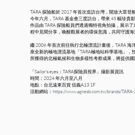
TARA 探險船於 2017 年首次造訪台灣，開放大
今年六月，TARA 基金會三度訪台，帶來 45 幅珍貴影像
作品由 TARA 探險船員們透過獨特視角拍攝，展示
程中見聞分享，喚醒觀展者的環保意識，共同守護海
繼 2006 年首次前往執行北極漂流計畫後，TAR
座全新的極地漂流基地「TARA極地站科學基地」，預計
所獲得的北極氣候和生物多樣性考察成果，將提供國
「Sailor’s eyes：TARA探險員視界」攝影展資訊
時間：2024 年六月至八月
地點：台北遠東百貨 信義A13 1F
活動網站：
https://www.agnesb.com.tw/brands/TARA