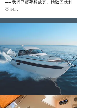
——我們已經夢想成真。體驗巴伐利
亞 S45。