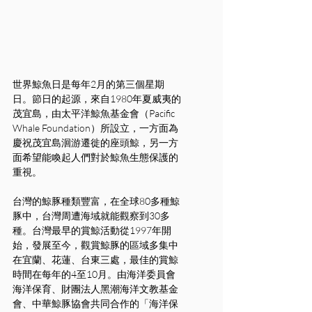
世界鯨魚日是每年2月的第三個星期
日。節日的起源，來自1980年夏威夷的
茂宜島，由太平洋鯨魚基金會（Pacific 
Whale Foundation）所設立，一方面為
慶祝茂宜島洄游遷徙的座頭鯨，另一方
面希望能喚起人們對於鯨魚生態保護的
重視。
台灣的鯨豚種類豐富，在全球80多種鯨
豚中，台灣周遭海域就能觀察到30多
種。台灣最早的賞鯨活動從1997年開
始，發展至今，觀賞鯨豚的區域多集中
在宜蘭、花蓮、台東三處，最佳的賞鯨
時間在每年的4至10月。由海洋委員會
海洋保育、財團法人黑潮海洋文教基金
會、中華鯨豚協會共同合作的「海洋保