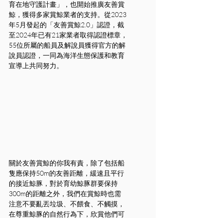
育在地守護計畫」，也開始推廣友善賞
鯨，獲得多家賞鯨業者的支持。從2023
年5月發起的「友善賞鯨2.0」認證，截
至2024年已有21家業者取得認證標章，
55位所屬的船員及解說員獲得官方的解
說員認證，一同為海洋生態保護和教育
宣導上共同努力。
關於友善賞鯨的你我有責，除了包括船
隻應保持50m的友善距離，緩速且平行
的接近鯨豚，對於育幼鯨豚群要保持
300m的距離之外，我們在賞鯨時也需
注意不要亂丟垃圾、不餵食、不觸摸，
在尊重鯨豚的自然行為下，欣賞他們可