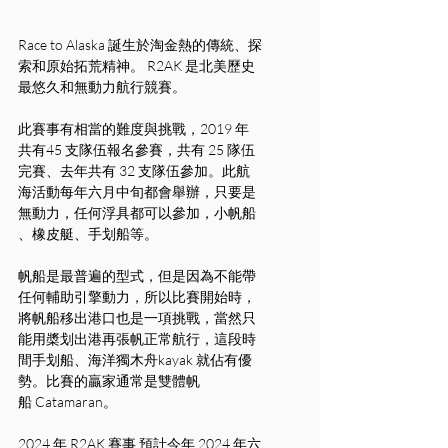
Race to Alaska 誕生於淘金熱的傳統、探
索和原始拓荒精神。 R2AK 是北美歷史
最悠久和無動力航行競賽。
此賽事有相當的難度與挑戰，2019 年
共有45 支隊伍報名參賽，共有 25 隊伍
完賽、去年共有 32 支隊伍參加。此航
海活動每年六月中旬都會舉辦，只要是
無動力，任何浮具都可以參加，小帆船 
、橡皮艇、手划船等。
帆船是最普遍的型式，但是因為不能帶
任何輔助引擎動力，所以比賽開始時，
將帆船移出港口也是一項挑戰，當然只
能用槳划出港再張帆正常航行，這段時
間手划船、海洋獨木舟kayak 就佔有優
勢。比賽的贏家通常是雙體帆
船 Catamaran。
2024 年 R2AK 賽事 預計今年 2024 年六