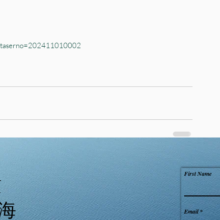
dataserno=202411010002
First Name
N
大海
Email