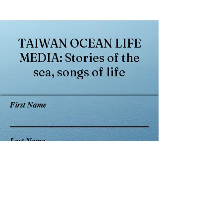
TAIWAN OCEAN LIFE
MEDIA: Stories of the
sea, songs of life
First Name
Last Name
Email
Leave us a message...